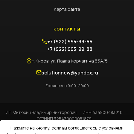
Карта сайта
КОНТАКТЫ
+7 (922) 995-99-66
+7 (922) 995-99-88
г. Киров, ул. Павла Корчагина 55А/5
solutionnew@yandex.ru
Ежедневно 9:00–20:00
ИП Митюхин Владимир Викторович⁠
ИНН 434800483210
ОГРНИП 325430000051879
Нажмите на кнопку, если вы соглашаетесь с
условиями