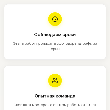
проема.
Для изготовления используются качественные
материалы: алюминий, стальные элементы,
усиленный профиль и надежные комплектующие.
Полотно ворот может выполняться в различных
Соблюдаем сроки
вариантах исполнения. Доступны стандартная
цветовая палитра и оттенки по каталогу RAL: белый,
Этапы работ прописаны в договоре, штрафы за
срыв
коричневый, серый и другие цвета. По желанию
заказчика можно подобрать индивидуальный дизайн
конструкции.
Современные рулонные ворота могут
комплектоваться автоматическим управлением.
Надежная автоматика включает электропривод,
привод с пультом дистанционного управления и
Опытная команда
дополнительные устройства безопасности. В
автоматическом режиме ворота открываются
Свой штат мастеров с опытом работы от 10 лет
быстро и плавно, обеспечивая комфорт при