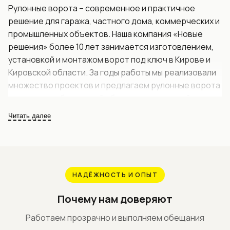
Рулонные ворота – современное и практичное
решение для гаража, частного дома, коммерческих и
промышленных объектов. Наша компания «Новые
решения» более 10 лет занимается изготовлением,
установкой и монтажом ворот под ключ в Кирове и
Кировской области. За годы работы мы реализовали
множество проектов и предлагаем рулонные ворота
с учетом особенностей объекта и пожеланий
заказчика.
Читать далее
Рулонные ворота отличаются компактностью,
удобством эксплуатации и высокой надежностью.
Конструкция занимает минимум места, так как
полотно при открывании сворачивается в защитный
НАДЁЖНОСТЬ И ОПЫТ
короб. Благодаря этому рулонные ворота подходят
для гаражей, въездных групп и помещений с
Почему нам доверяют
ограниченным пространством. Рулонные ворота
Работаем прозрачно и выполняем обещания
легко устанавливаются как внутри, так и снаружи